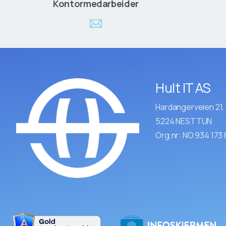
Kontormedarbeider
Hult IT AS
Hardangerveien 21, 
5224 NESTTUN
Org.nr: NO 934 173