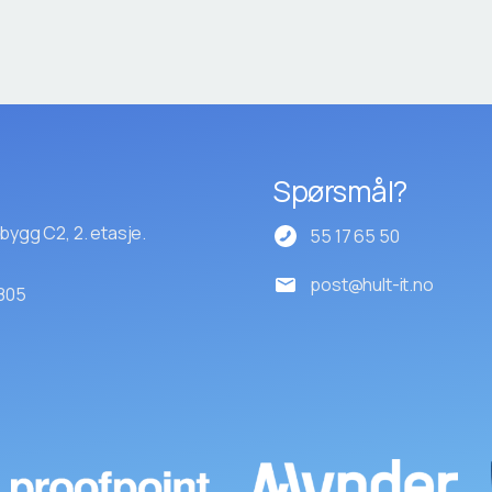
Spørsmål?
bygg C2, 2. etasje.
55 17 65 50
post@hult-it.no
 805